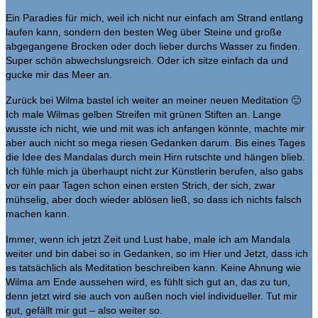
Ein Paradies für mich, weil ich nicht nur einfach am Strand entlang
laufen kann, sondern den besten Weg über Steine und große
abgegangene Brocken oder doch lieber durchs Wasser zu finden.
Super schön abwechslungsreich. Oder ich sitze einfach da und
gucke mir das Meer an.
Zurück bei Wilma bastel ich weiter an meiner neuen Meditation 🙂
Ich male Wilmas gelben Streifen mit grünen Stiften an. Lange
wusste ich nicht, wie und mit was ich anfangen könnte, machte mir
aber auch nicht so mega riesen Gedanken darum. Bis eines Tages
die Idee des Mandalas durch mein Hirn rutschte und hängen blieb.
Ich fühle mich ja überhaupt nicht zur Künstlerin berufen, also gabs
vor ein paar Tagen schon einen ersten Strich, der sich, zwar
mühselig, aber doch wieder ablösen ließ, so dass ich nichts falsch
machen kann.
Immer, wenn ich jetzt Zeit und Lust habe, male ich am Mandala
weiter und bin dabei so in Gedanken, so im Hier und Jetzt, dass ich
es tatsächlich als Meditation beschreiben kann. Keine Ahnung wie
Wilma am Ende aussehen wird, es fühlt sich gut an, das zu tun,
denn jetzt wird sie auch von außen noch viel individueller. Tut mir
gut, gefällt mir gut – also weiter so.