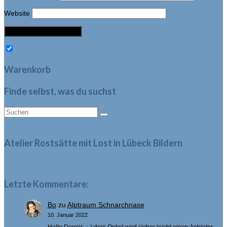
Website
Warenkorb
Finde selbst, was du suchst
Suche
nach:
Atelier Rostsätte mit Lost in Lübeck Bildern
Letzte Kommentare:
Bo
zu
Alptraum Schnarchnase
10. Januar 2022