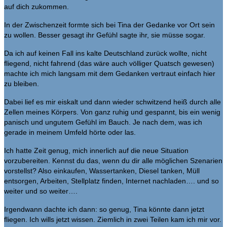
auf dich zukommen.
In der Zwischenzeit formte sich bei Tina der Gedanke vor Ort sein
zu wollen. Besser gesagt ihr Gefühl sagte ihr, sie müsse sogar.
Da ich auf keinen Fall ins kalte Deutschland zurück wollte, nicht
fliegend, nicht fahrend (das wäre auch völliger Quatsch gewesen)
machte ich mich langsam mit dem Gedanken vertraut einfach hier
zu bleiben.
Dabei lief es mir eiskalt und dann wieder schwitzend heiß durch alle
Zellen meines Körpers. Von ganz ruhig und gespannt, bis ein wenig
panisch und ungutem Gefühl im Bauch. Je nach dem, was ich
gerade in meinem Umfeld hörte oder las.
Ich hatte Zeit genug, mich innerlich auf die neue Situation
vorzubereiten. Kennst du das, wenn du dir alle möglichen Szenarien
vorstellst? Also einkaufen, Wassertanken, Diesel tanken, Müll
entsorgen, Arbeiten, Stellplatz finden, Internet nachladen…. und so
weiter und so weiter….
Irgendwann dachte ich dann: so genug, Tina könnte dann jetzt
fliegen. Ich wills jetzt wissen. Ziemlich in zwei Teilen kam ich mir vor.