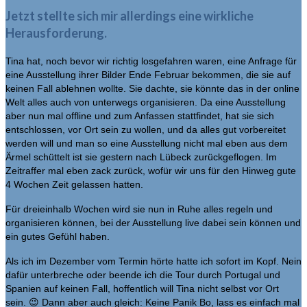
Jetzt stellte sich mir allerdings eine wirkliche
Herausforderung.
Tina hat, noch bevor wir richtig losgefahren waren, eine Anfrage für
eine Ausstellung ihrer Bilder Ende Februar bekommen, die sie auf
keinen Fall ablehnen wollte. Sie dachte, sie könnte das in der online
Welt alles auch von unterwegs organisieren. Da eine Ausstellung
aber nun mal offline und zum Anfassen stattfindet, hat sie sich
entschlossen, vor Ort sein zu wollen, und da alles gut vorbereitet
werden will und man so eine Ausstellung nicht mal eben aus dem
Ärmel schüttelt ist sie gestern nach Lübeck zurückgeflogen. Im
Zeitraffer mal eben zack zurück, wofür wir uns für den Hinweg gute
4 Wochen Zeit gelassen hatten.
Für dreieinhalb Wochen wird sie nun in Ruhe alles regeln und
organisieren können, bei der Ausstellung live dabei sein können und
ein gutes Gefühl haben.
Als ich im Dezember vom Termin hörte hatte ich sofort im Kopf. Nein
dafür unterbreche oder beende ich die Tour durch Portugal und
Spanien auf keinen Fall, hoffentlich will Tina nicht selbst vor Ort
sein. 😉 Dann aber auch gleich: Keine Panik Bo, lass es einfach mal