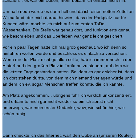
schlafen… es war ein Dösen, mehr bekam ich einfach nicht hin.
Um halb neun wurde es dann hell und da ich einen netten Zettel an
Wilma fand, der mich darauf hinwies, dass der Parkplatz nur für
Kunden wäre, machte ich mich auf zum ersten ToDo:
Wassertanken. Die Stelle war genau dort, und funktionierte genau
wie beschrieben und das Überleben war ganz leicht gesichert.
Vor ein paar Tagen hatte ich mal grob geschaut, wo ich denn so
hinfahren wollen würde und beschloss es einfach zu versuchen.
Wenn mir der Platz nicht gefallen sollte, hab ich immer noch in der
Hinterhand den großen Platz in Tarifa an zu steuern, auf dem wir
die letzten Tage gestanden hatten. Bei dem es ganz sicher ist, dass
ich dort stehen dürfte, von dem mich niemand verjagen würde und
an dem ich ev. sogar Menschen treffen könnte, die ich kannte.
Am Platz angekommen… übrigens fuhr ich wirklich unkonzentriert,
und erkannte mich gar nicht wieder-so bin ich sonst nicht
unterwegs; war mein erster Gedanke, wow, wie schön hier, wie
schön ruhig.
Dann checkte ich das Internet, warf den Cube an (unseren Router)