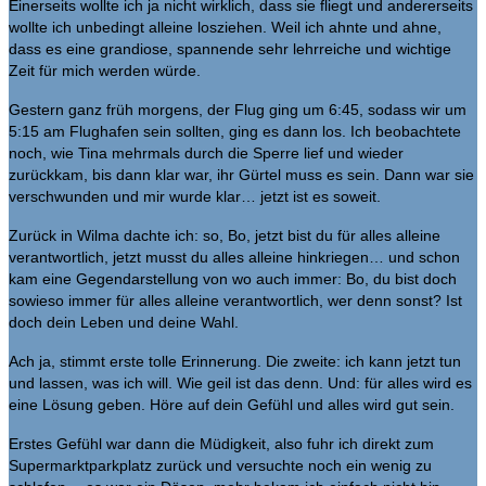
Einerseits wollte ich ja nicht wirklich, dass sie fliegt und andererseits
wollte ich unbedingt alleine losziehen. Weil ich ahnte und ahne,
dass es eine grandiose, spannende sehr lehrreiche und wichtige
Zeit für mich werden würde.
Gestern ganz früh morgens, der Flug ging um 6:45, sodass wir um
5:15 am Flughafen sein sollten, ging es dann los. Ich beobachtete
noch, wie Tina mehrmals durch die Sperre lief und wieder
zurückkam, bis dann klar war, ihr Gürtel muss es sein. Dann war sie
verschwunden und mir wurde klar… jetzt ist es soweit.
Zurück in Wilma dachte ich: so, Bo, jetzt bist du für alles alleine
verantwortlich, jetzt musst du alles alleine hinkriegen… und schon
kam eine Gegendarstellung von wo auch immer: Bo, du bist doch
sowieso immer für alles alleine verantwortlich, wer denn sonst? Ist
doch dein Leben und deine Wahl.
Ach ja, stimmt erste tolle Erinnerung. Die zweite: ich kann jetzt tun
und lassen, was ich will. Wie geil ist das denn. Und: für alles wird es
eine Lösung geben. Höre auf dein Gefühl und alles wird gut sein.
Erstes Gefühl war dann die Müdigkeit, also fuhr ich direkt zum
Supermarktparkplatz zurück und versuchte noch ein wenig zu