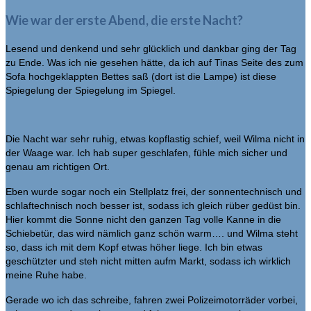
Wie war der erste Abend, die erste Nacht?
Lesend und denkend und sehr glücklich und dankbar ging der Tag
zu Ende. Was ich nie gesehen hätte, da ich auf Tinas Seite des zum
Sofa hochgeklappten Bettes saß (dort ist die Lampe) ist diese
Spiegelung der Spiegelung im Spiegel.
Die Nacht war sehr ruhig, etwas kopflastig schief, weil Wilma nicht in
der Waage war. Ich hab super geschlafen, fühle mich sicher und
genau am richtigen Ort.
Eben wurde sogar noch ein Stellplatz frei, der sonnentechnisch und
schlaftechnisch noch besser ist, sodass ich gleich rüber gedüst bin.
Hier kommt die Sonne nicht den ganzen Tag volle Kanne in die
Schiebetür, das wird nämlich ganz schön warm…. und Wilma steht
so, dass ich mit dem Kopf etwas höher liege. Ich bin etwas
geschützter und steh nicht mitten aufm Markt, sodass ich wirklich
meine Ruhe habe.
Gerade wo ich das schreibe, fahren zwei Polizeimotorräder vorbei,