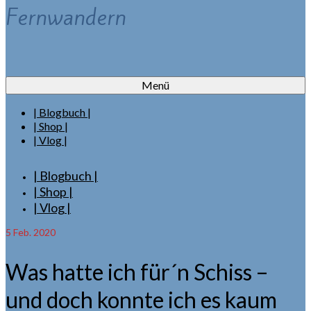
Fernwandern
Menü
| Blogbuch |
| Shop |
| Vlog |
| Blogbuch |
| Shop |
| Vlog |
5
Feb. 2020
Was hatte ich für´n Schiss –
und doch konnte ich es kaum