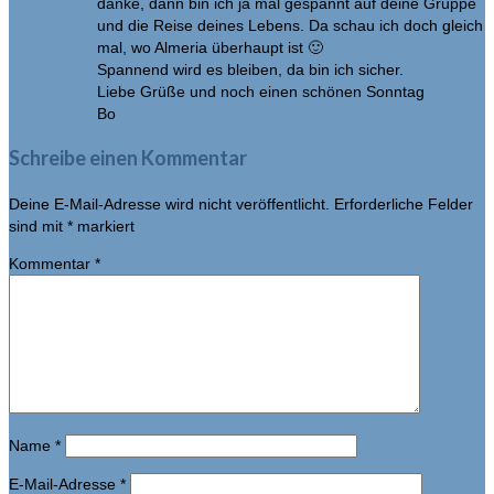
danke, dann bin ich ja mal gespannt auf deine Gruppe
und die Reise deines Lebens. Da schau ich doch gleich
mal, wo Almeria überhaupt ist 🙂
Spannend wird es bleiben, da bin ich sicher.
Liebe Grüße und noch einen schönen Sonntag
Bo
Schreibe einen Kommentar
Deine E-Mail-Adresse wird nicht veröffentlicht.
Erforderliche Felder
sind mit
*
markiert
Kommentar
*
Name
*
E-Mail-Adresse
*