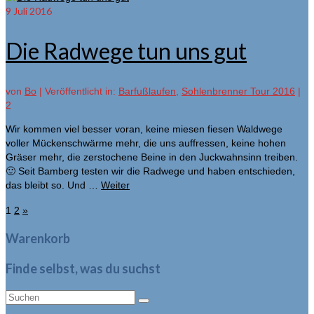
9
Juli 2016
Die Radwege tun uns gut
von
Bo
|
Veröffentlicht in:
Barfußlaufen
,
Sohlenbrenner Tour 2016
|
2
Wir kommen viel besser voran, keine miesen fiesen Waldwege
voller Mückenschwärme mehr, die uns auffressen, keine hohen
Gräser mehr, die zerstochene Beine in den Juckwahnsinn treiben.
🙂 Seit Bamberg testen wir die Radwege und haben entschieden,
das bleibt so. Und …
Weiter
Seitennummerierung
1
2
»
der
Warenkorb
Beiträge
Finde selbst, was du suchst
Suche
nach: