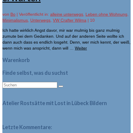
von
Bo
|
Veröffentlicht in:
alleine unterwegs
,
Leben ohne Wohnung
,
Minimalismus
,
Unterwegs
,
VW Crafter Wilma
|
10
Ich hatte wirklich Angst davor, mir war mulmig bis ganz mulmig
zumute bei dem Gedanken. Und auf der anderen Seite wollte ich
dann auch dass es endlich losgeht. Denn, wer mich kennt, der weiß,
wenn mich was anspricht, dann will …
Weiter
Warenkorb
Finde selbst, was du suchst
Suche
nach:
Atelier Rostsätte mit Lost in Lübeck Bildern
Letzte Kommentare: