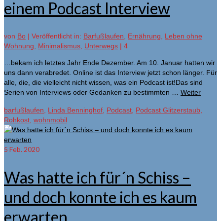
einem Podcast Interview
von
Bo
|
Veröffentlicht in:
Barfußlaufen
,
Ernährung
,
Leben ohne
Wohnung
,
Minimalismus
,
Unterwegs
|
4
…bekam ich letztes Jahr Ende Dezember. Am 10. Januar hatten wir
uns dann verabredet. Online ist das Interview jetzt schon länger. Für
alle, die, die vielleicht nicht wissen, was ein Podcast ist!Das sind
Serien von Interviews oder Gedanken zu bestimmten …
Weiter
barfußlaufen
,
Linda Benninghof
,
Podcast
,
Podcast Glitzerstaub
,
Rohkost
,
wohnmobil
5
Feb. 2020
Was hatte ich für´n Schiss –
und doch konnte ich es kaum
erwarten