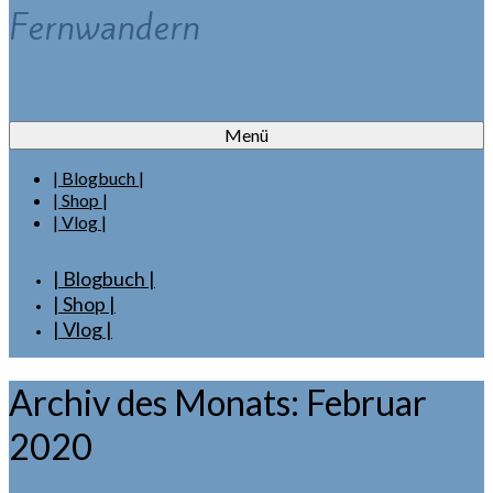
Fernwandern
Menü
| Blogbuch |
| Shop |
| Vlog |
| Blogbuch |
| Shop |
| Vlog |
Archiv des Monats: Februar
2020