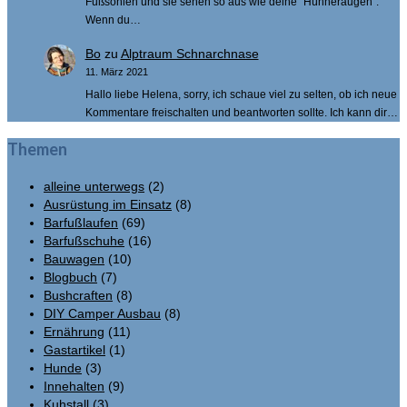
Fußsohlen und sie sehen so aus wie deine "Hühneraugen".
Wenn du…
Bo
zu
Alptraum Schnarchnase
11. März 2021
Hallo liebe Helena, sorry, ich schaue viel zu selten, ob ich neue
Kommentare freischalten und beantworten sollte. Ich kann dir…
Themen
alleine unterwegs
(2)
Ausrüstung im Einsatz
(8)
Barfußlaufen
(69)
Barfußschuhe
(16)
Bauwagen
(10)
Blogbuch
(7)
Bushcraften
(8)
DIY Camper Ausbau
(8)
Ernährung
(11)
Gastartikel
(1)
Hunde
(3)
Innehalten
(9)
Kuhstall
(3)