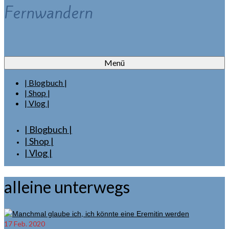
Fernwandern
Menü
| Blogbuch |
| Shop |
| Vlog |
| Blogbuch |
| Shop |
| Vlog |
alleine unterwegs
17
Feb. 2020