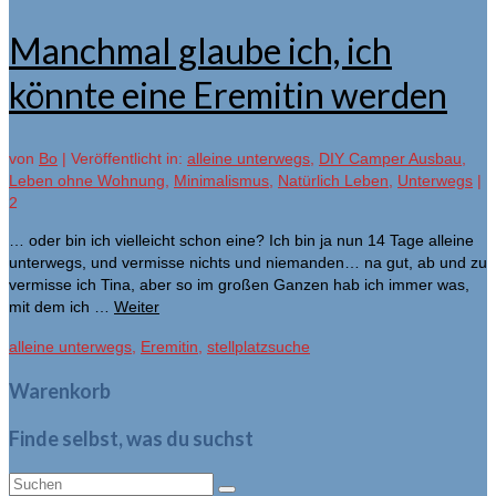
Manchmal glaube ich, ich
könnte eine Eremitin werden
von
Bo
|
Veröffentlicht in:
alleine unterwegs
,
DIY Camper Ausbau
,
Leben ohne Wohnung
,
Minimalismus
,
Natürlich Leben
,
Unterwegs
|
2
… oder bin ich vielleicht schon eine? Ich bin ja nun 14 Tage alleine
unterwegs, und vermisse nichts und niemanden… na gut, ab und zu
vermisse ich Tina, aber so im großen Ganzen hab ich immer was,
mit dem ich …
Weiter
alleine unterwegs
,
Eremitin
,
stellplatzsuche
Warenkorb
Finde selbst, was du suchst
Suche