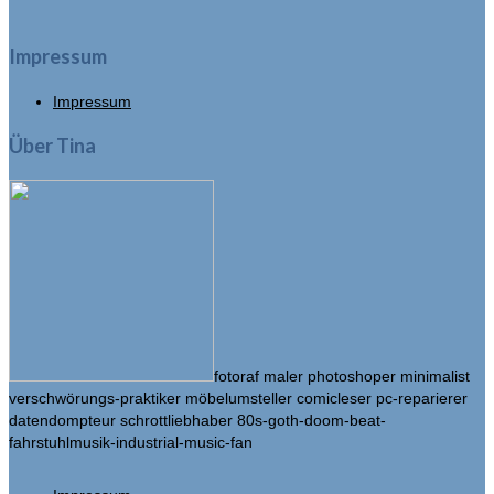
Impressum
Impressum
Über Tina
fotoraf maler photoshoper minimalist
verschwörungs-praktiker möbelumsteller comicleser pc-reparierer
datendompteur schrottliebhaber 80s-goth-doom-beat-
fahrstuhlmusik-industrial-music-fan