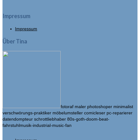
Impressum
Impressum
Über Tina
fotoraf maler photoshoper minimalist
verschwörungs-praktiker möbelumsteller comicleser pc-reparierer
datendompteur schrottliebhaber 80s-goth-doom-beat-
fahrstuhlmusik-industrial-music-fan