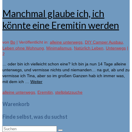
Manchmal glaube ich, ich
könnte eine Eremitin werden
von
Bo
|
Veröffentlicht in:
alleine unterwegs
,
DIY Camper Ausbau
,
Leben ohne Wohnung
,
Minimalismus
,
Natürlich Leben
,
Unterwegs
|
2
… oder bin ich vielleicht schon eine? Ich bin ja nun 14 Tage alleine
unterwegs, und vermisse nichts und niemanden… na gut, ab und zu
vermisse ich Tina, aber so im großen Ganzen hab ich immer was,
mit dem ich …
Weiter
alleine unterwegs
,
Eremitin
,
stellplatzsuche
Warenkorb
Finde selbst, was du suchst
Suche