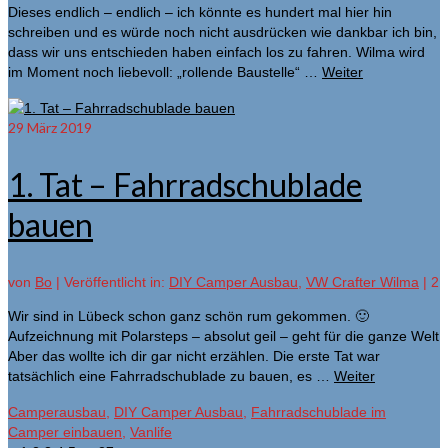
Dieses endlich – endlich – ich könnte es hundert mal hier hin
schreiben und es würde noch nicht ausdrücken wie dankbar ich bin,
dass wir uns entschieden haben einfach los zu fahren. Wilma wird
im Moment noch liebevoll: „rollende Baustelle“ …
Weiter
29
März 2019
1. Tat – Fahrradschublade
bauen
von
Bo
|
Veröffentlicht in:
DIY Camper Ausbau
,
VW Crafter Wilma
|
2
Wir sind in Lübeck schon ganz schön rum gekommen. 🙂
Aufzeichnung mit Polarsteps – absolut geil – geht für die ganze Welt
Aber das wollte ich dir gar nicht erzählen. Die erste Tat war
tatsächlich eine Fahrradschublade zu bauen, es …
Weiter
Camperausbau
,
DIY Camper Ausbau
,
Fahrradschublade im
Camper einbauen
,
Vanlife