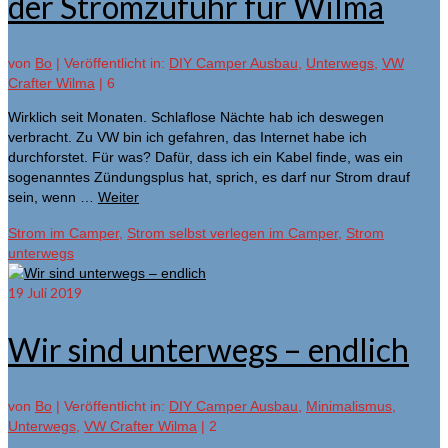
der Stromzufuhr für Wilma
von
Bo
|
Veröffentlicht in:
DIY Camper Ausbau
,
Unterwegs
,
VW
Crafter Wilma
|
6
Wirklich seit Monaten. Schlaflose Nächte hab ich deswegen
verbracht. Zu VW bin ich gefahren, das Internet habe ich
durchforstet. Für was? Dafür, dass ich ein Kabel finde, was ein
sogenanntes Zündungsplus hat, sprich, es darf nur Strom drauf
sein, wenn …
Weiter
Strom im Camper
,
Strom selbst verlegen im Camper
,
Strom
unterwegs
19
Juli 2019
Wir sind unterwegs – endlich
von
Bo
|
Veröffentlicht in:
DIY Camper Ausbau
,
Minimalismus
,
Unterwegs
,
VW Crafter Wilma
|
2