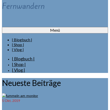
Fernwandern
Menü
| Blogbuch |
| Shop |
| Vlog |
| Blogbuch |
| Shop |
| Vlog |
Neueste Beiträge
5
Okt. 2019