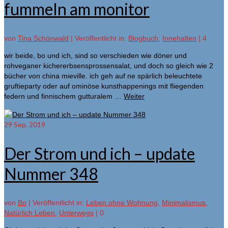
fummeln am monitor
von
Tina Schönwald
|
Veröffentlicht in:
Blogbuch
,
Innehalten
|
4
wir beide, bo und ich, sind so verschieden wie döner und
rohveganer kichererbsensprossensalat, und doch so gleich wie 2
bücher von china mieville. ich geh auf ne spärlich beleuchtete
gruftieparty oder auf ominöse kunsthappenings mit fliegenden
federn und finnischem gutturalem …
Weiter
29
Sep. 2019
Der Strom und ich – update
Nummer 348
von
Bo
|
Veröffentlicht in:
Leben ohne Wohnung
,
Minimalismus
,
Natürlich Leben
,
Unterwegs
|
0