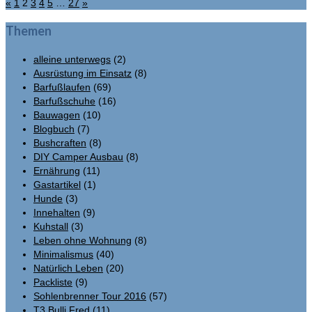
Seitennummerierung
«
1
2
3
4
5
…
27
»
der
Themen
Beiträge
alleine unterwegs
(2)
Ausrüstung im Einsatz
(8)
Barfußlaufen
(69)
Barfußschuhe
(16)
Bauwagen
(10)
Blogbuch
(7)
Bushcraften
(8)
DIY Camper Ausbau
(8)
Ernährung
(11)
Gastartikel
(1)
Hunde
(3)
Innehalten
(9)
Kuhstall
(3)
Leben ohne Wohnung
(8)
Minimalismus
(40)
Natürlich Leben
(20)
Packliste
(9)
Sohlenbrenner Tour 2016
(57)
T3 Bulli Fred
(11)