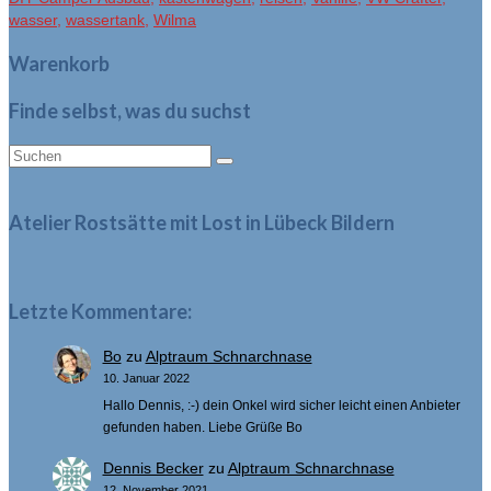
wasser
,
wassertank
,
Wilma
Warenkorb
Finde selbst, was du suchst
Suche
nach:
Atelier Rostsätte mit Lost in Lübeck Bildern
Letzte Kommentare:
Bo
zu
Alptraum Schnarchnase
10. Januar 2022
Hallo Dennis, :-) dein Onkel wird sicher leicht einen Anbieter
gefunden haben. Liebe Grüße Bo
Dennis Becker
zu
Alptraum Schnarchnase
12. November 2021