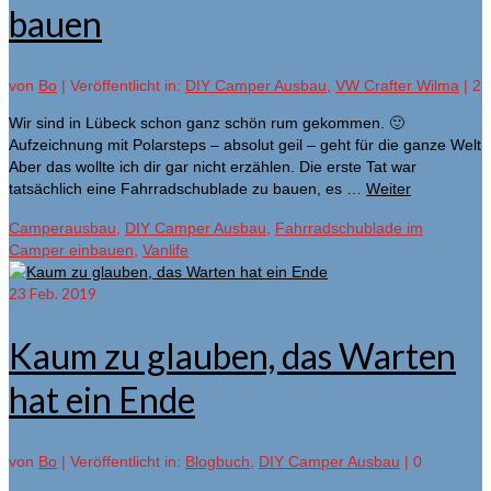
bauen
von
Bo
|
Veröffentlicht in:
DIY Camper Ausbau
,
VW Crafter Wilma
|
2
Wir sind in Lübeck schon ganz schön rum gekommen. 🙂
Aufzeichnung mit Polarsteps – absolut geil – geht für die ganze Welt
Aber das wollte ich dir gar nicht erzählen. Die erste Tat war
tatsächlich eine Fahrradschublade zu bauen, es …
Weiter
Camperausbau
,
DIY Camper Ausbau
,
Fahrradschublade im
Camper einbauen
,
Vanlife
23
Feb. 2019
Kaum zu glauben, das Warten
hat ein Ende
von
Bo
|
Veröffentlicht in:
Blogbuch
,
DIY Camper Ausbau
|
0