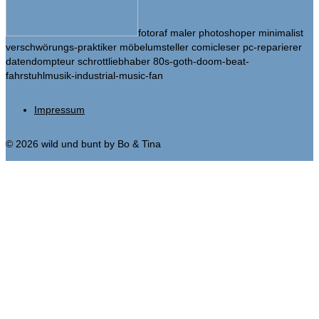
fotoraf maler photoshoper minimalist
verschwörungs-praktiker möbelumsteller comicleser pc-reparierer
datendompteur schrottliebhaber 80s-goth-doom-beat-
fahrstuhlmusik-industrial-music-fan
Impressum
© 2026 wild und bunt by Bo & Tina