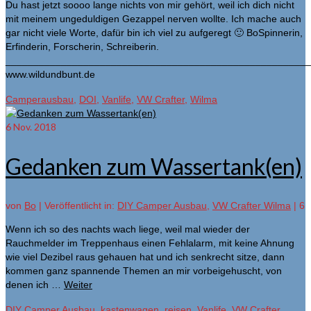
Du hast jetzt soooo lange nichts von mir gehört, weil ich dich nicht
mit meinem ungeduldigen Gezappel nerven wollte. Ich mache auch
gar nicht viele Worte, dafür bin ich viel zu aufgeregt 🙂 BoSpinnerin,
Erfinderin, Forscherin, Schreiberin.
______________________________________________________
www.wildundbunt.de
Camperausbau
,
DOI
,
Vanlife
,
VW Crafter
,
Wilma
6
Nov. 2018
Gedanken zum Wassertank(en)
von
Bo
|
Veröffentlicht in:
DIY Camper Ausbau
,
VW Crafter Wilma
|
6
Wenn ich so des nachts wach liege, weil mal wieder der
Rauchmelder im Treppenhaus einen Fehlalarm, mit keine Ahnung
wie viel Dezibel raus gehauen hat und ich senkrecht sitze, dann
kommen ganz spannende Themen an mir vorbeigehuscht, von
denen ich …
Weiter
DIY Camper Ausbau
,
kastenwagen
,
reisen
,
Vanlife
,
VW Crafter
,