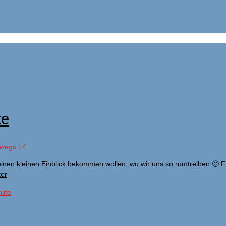
te
rwegs
|
4
einen kleinen Einblick bekommen wollen, wo wir uns so rumtreiben 🙂
ter
life