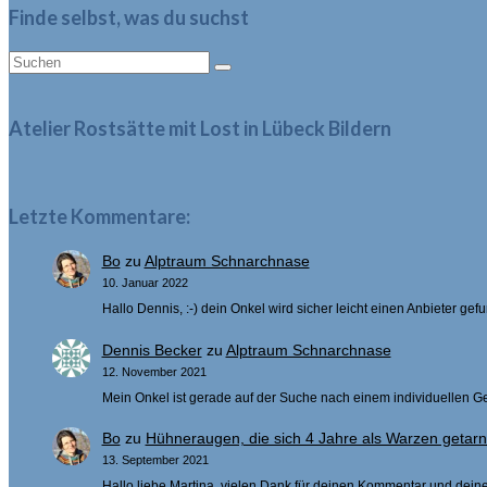
Finde selbst, was du suchst
Suche
nach:
Atelier Rostsätte mit Lost in Lübeck Bildern
Letzte Kommentare:
Bo
zu
Alptraum Schnarchnase
10. Januar 2022
Hallo Dennis, :-) dein Onkel wird sicher leicht einen Anbieter g
Dennis Becker
zu
Alptraum Schnarchnase
12. November 2021
Mein Onkel ist gerade auf der Suche nach einem individuellen Ge
Bo
zu
Hühneraugen, die sich 4 Jahre als Warzen getar
13. September 2021
Hallo liebe Martina, vielen Dank für deinen Kommentar und deine 