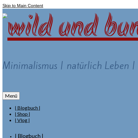
Skip to Main Content
Minimalismus | natürlich Leben |
Menü
| Blogbuch |
| Shop |
| Vlog |
| Blogbuch |