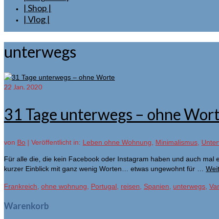
| Shop |
| Vlog |
unterwegs
22
Jan. 2020
31 Tage unterwegs – ohne Wor
von
Bo
|
Veröffentlicht in:
Leben ohne Wohnung
,
Minimalismus
,
Unte
Für alle die, die kein Facebook oder Instagram haben und auch mal 
kurzer Einblick mit ganz wenig Worten… etwas ungewohnt für …
Wei
Frankreich
,
ohne wohnung
,
Portugal
,
reisen
,
Spanien
,
unterwegs
,
Van
Warenkorb