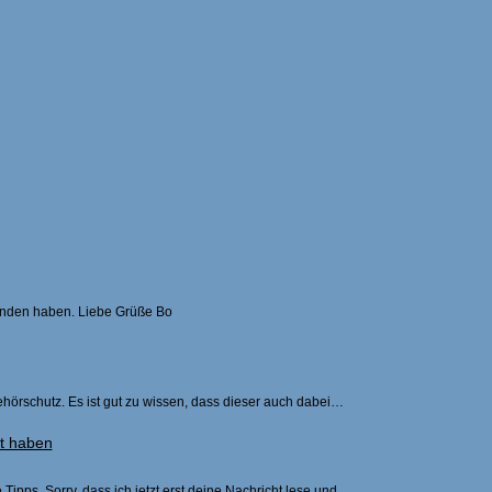
efunden haben. Liebe Grüße Bo
hörschutz. Es ist gut zu wissen, dass dieser auch dabei…
nt haben
Tipps. Sorry, dass ich jetzt erst deine Nachricht lese und…