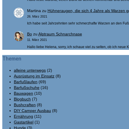
Martina
zu
Hühneraugen, die sich 4 Jahre als Warzen g
26. März 2021
Ich habe seit Jahrzehnten sehr schmerzhafte Warzen an den Fu
Bo
zu
Alptraum Schnarchnase
11. März 2021
Hallo liebe Helena, sorry, ich schaue viel zu selten, ob ich neue
Themen
alleine unterwegs
(2)
Ausrüstung im Einsatz
(8)
Barfußlaufen
(69)
Barfußschuhe
(16)
Bauwagen
(10)
Blogbuch
(7)
Bushcraften
(8)
DIY Camper Ausbau
(8)
Ernährung
(11)
Gastartikel
(1)
Hunde
(3)