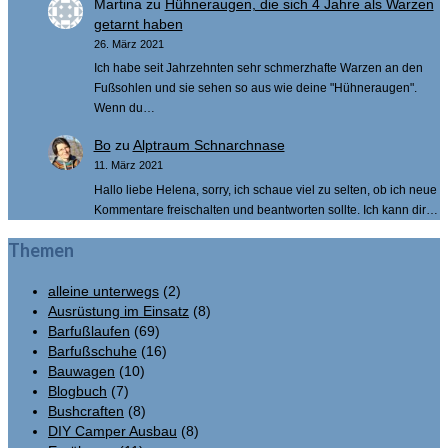
Martina
zu
Hühneraugen, die sich 4 Jahre als Warzen
getarnt haben
26. März 2021
Ich habe seit Jahrzehnten sehr schmerzhafte Warzen an den
Fußsohlen und sie sehen so aus wie deine "Hühneraugen".
Wenn du…
Bo
zu
Alptraum Schnarchnase
11. März 2021
Hallo liebe Helena, sorry, ich schaue viel zu selten, ob ich neue
Kommentare freischalten und beantworten sollte. Ich kann dir…
Themen
alleine unterwegs
(2)
Ausrüstung im Einsatz
(8)
Barfußlaufen
(69)
Barfußschuhe
(16)
Bauwagen
(10)
Blogbuch
(7)
Bushcraften
(8)
DIY Camper Ausbau
(8)