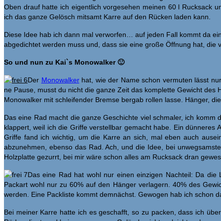
Oben drauf hatte ich eigentlich vorgesehen meinen 60 l Rucksack um
ich das ganze Gelösch mitsamt Karre auf den Rücken laden kann.
Diese Idee hab ich dann mal verworfen… auf jeden Fall kommt da ei
abgedichtet werden muss und, dass sie eine große Öffnung hat, die vo
So und nun zu Kai`s Monowalker 🙂
Der
Monowalker
hat, wie der Name schon vermuten lässt nur 
ne Pause, musst du nicht die ganze Zeit das komplette Gewicht des 
Monowalker mit schleifender Bremse bergab rollen lasse. Hänger, d
Das eine Rad macht die ganze Geschichte viel schmaler, ich komm 
klappert, weil ich die Griffe verstellbar gemacht habe. Ein dünneres
Griffe fand ich wichtig, um die Karre an sich, mal eben auch ause
abzunehmen, ebenso das Rad. Ach, und die Idee, bei unwegsamsten
Holzplatte gezurrt, bei mir wäre schon alles am Rucksack dran gewe
Das eine Rad hat wohl nur einen einzigen Nachteil: Da die 
Packart wohl nur zu 60% auf den Hänger verlagern. 40% des Gewicht
werden. Eine Packliste kommt demnächst. Gewogen hab ich schon das
Bei meiner Karre hatte ich es geschafft, so zu packen, dass ich übe