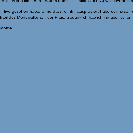
ist. Wenn ich z.B. an Stufen denke ….. also ist die Gewichtsverteilun
 ihn live gesehen habe, ohne dass ich ihn ausprobiert habe dermaßen
hteil des Monowalkers… der Preis. Gedanklich hab ich ihn aber schon b
könnte.