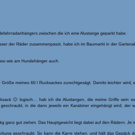
efahrradanhängers zwischen die ich eine Alustange geparkt habe.
sser der Räder zusammenpasst, habe ich im Baumarkt in der Gartenab
enauso wie am Hundehänger auch.
er Größe meines 60 l Rucksackes zurechtgesägt. Damits leichter wird, 
ucksack 🙂 logisch… hab ich die Alustangen, die meine Griffe sein s
geschraubt, in die dann jeweils ein Karabiner eingehängt wird, der w
 kg ganz gut ziehen. Das Hauptgewicht liegt dabei auf den Rädern. Je 
rkung geschraubt. So kann die Karre stehen, und hält das Gepäck d