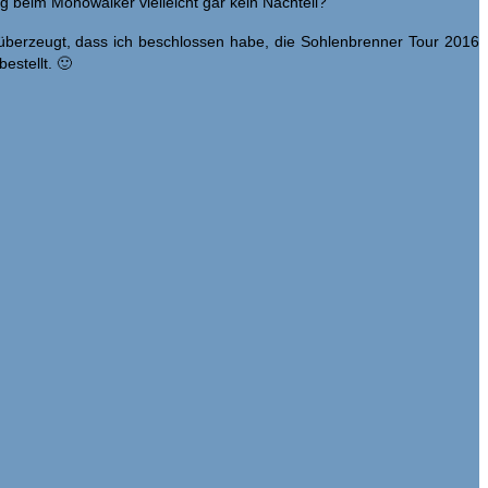
g beim Monowalker vielleicht gar kein Nachteil?
 überzeugt, dass ich beschlossen habe, die Sohlenbrenner Tour 2016
estellt. 🙂