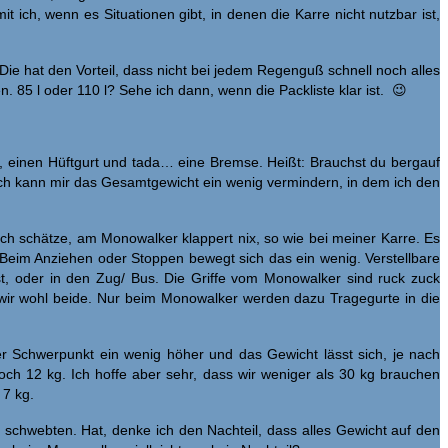
ch, wenn es Situationen gibt, in denen die Karre nicht nutzbar ist,
 Die hat den Vorteil, dass nicht bei jedem Regenguß schnell noch alles
 85 l oder 110 l? Sehe ich dann, wenn die Packliste klar ist. 😉
e, einen Hüftgurt und tada… eine Bremse. Heißt: Brauchst du bergauf
Ich kann mir das Gesamtgewicht ein wenig vermindern, in dem ich den
ch schätze, am Monowalker klappert nix, so wie bei meiner Karre. Es
t. Beim Anziehen oder Stoppen bewegt sich das ein wenig. Verstellbare
st, oder in den Zug/ Bus. Die Griffe vom Monowalker sind ruck zuck
ir wohl beide. Nur beim Monowalker werden dazu Tragegurte in die
er Schwerpunkt ein wenig höher und das Gewicht lässt sich, je nach
ch 12 kg. Ich hoffe aber sehr, dass wir weniger als 30 kg brauchen
 7 kg.
t schwebten. Hat, denke ich den Nachteil, dass alles Gewicht auf den