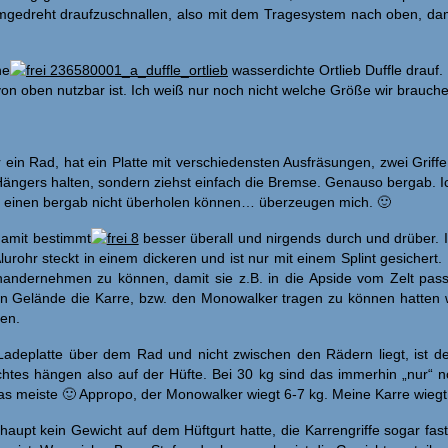
gedreht draufzuschnallen, also mit dem Tragesystem nach oben, damit i
ne
wasserdichte Ortlieb Duffle drauf.
n oben nutzbar ist. Ich weiß nur noch nicht welche Größe wir brauchen.
ein Rad, hat ein Platte mit verschiedensten Ausfräsungen, zwei Griff
Hängers halten, sondern ziehst einfach die Bremse. Genauso bergab. 
ie einen bergab nicht überholen können… überzeugen mich. 🙂
damit bestimmt
besser überall und nirgends durch und drüber. I
 Alurohr steckt in einem dickeren und ist nur mit einem Splint gesicher
inandernehmen zu können, damit sie z.B. in die Apside vom Zelt pas
 Gelände die Karre, bzw. den Monowalker tragen zu können hatten w
sen.
Ladeplatte über dem Rad und nicht zwischen den Rädern liegt, ist d
es hängen also auf der Hüfte. Bei 30 kg sind das immerhin „nur“ no
 meiste 🙂 Appropo, der Monowalker wiegt 6-7 kg. Meine Karre wiegt
rhaupt kein Gewicht auf dem Hüftgurt hatte, die Karrengriffe sogar fas