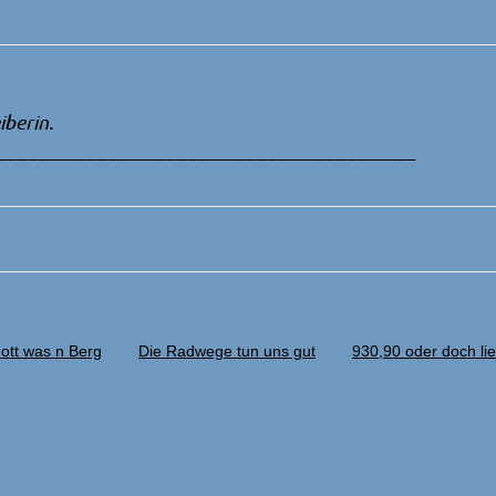
iberin.
__________________________________________
ott was n Berg
Die Radwege tun uns gut
930,90 oder doch li