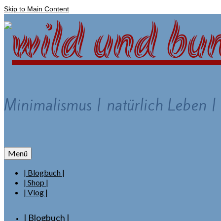
Skip to Main Content
Minimalismus | natürlich Leben |
Menü
| Blogbuch |
| Shop |
| Vlog |
| Blogbuch |