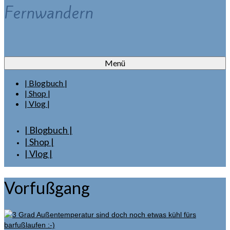
Fernwandern
Menü
| Blogbuch |
| Shop |
| Vlog |
| Blogbuch |
| Shop |
| Vlog |
Vorfußgang