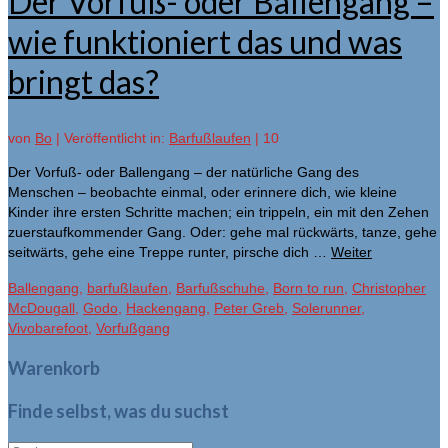
Der Vorfuß- oder Ballengang –
wie funktioniert das und was
bringt das?
von
Bo
|
Veröffentlicht in:
Barfußlaufen
|
10
Der Vorfuß- oder Ballengang – der natürliche Gang des
Menschen – beobachte einmal, oder erinnere dich, wie kleine
Kinder ihre ersten Schritte machen; ein trippeln, ein mit den Zehen
zuerstaufkommender Gang. Oder: gehe mal rückwärts, tanze, gehe
seitwärts, gehe eine Treppe runter, pirsche dich …
Weiter
Ballengang
,
barfußlaufen
,
Barfußschuhe
,
Born to run
,
Christopher
McDougall
,
Godo
,
Hackengang
,
Peter Greb
,
Solerunner
,
Vivobarefoot
,
Vorfußgang
Warenkorb
Finde selbst, was du suchst