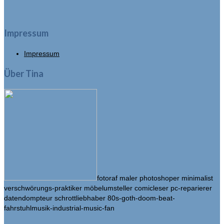
Impressum
Impressum
Über Tina
fotoraf maler photoshoper minimalist
verschwörungs-praktiker möbelumsteller comicleser pc-reparierer
datendompteur schrottliebhaber 80s-goth-doom-beat-
fahrstuhlmusik-industrial-music-fan