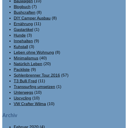
Bauwagen
(10)
Blogbuch
(7)
Bushcraften
(8)
DIY Camper Ausbau
(8)
Ernährung
(11)
Gastartikel
(1)
Hunde
(3)
Innehalten
(9)
Kuhstall
(3)
Leben ohne Wohnung
(8)
Minimalismus
(40)
Natürlich Leben
(20)
Packliste
(9)
Sohlenbrenner Tour 2016
(57)
T3 Bulli Fred
(11)
Transsurfing umsetzen
(1)
Unterwegs
(10)
Upcycling
(10)
VW Crafter Wilma
(10)
Archiv
Februar 2020
(4)