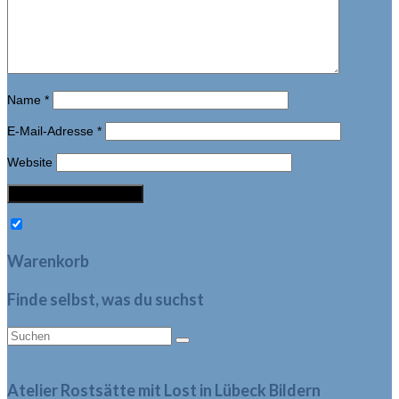
Name
*
E-Mail-Adresse
*
Website
Warenkorb
Finde selbst, was du suchst
Suche
nach:
Atelier Rostsätte mit Lost in Lübeck Bildern