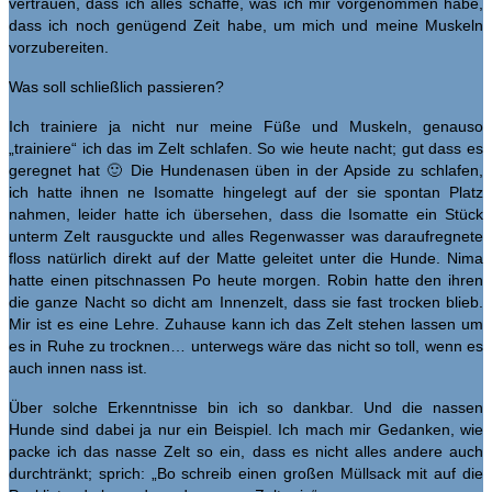
vertrauen, dass ich alles schaffe, was ich mir vorgenommen habe,
dass ich noch genügend Zeit habe, um mich und meine Muskeln
vorzubereiten.
Was soll schließlich passieren?
Ich trainiere ja nicht nur meine Füße und Muskeln, genauso
„trainiere“ ich das im Zelt schlafen. So wie heute nacht; gut dass es
geregnet hat 🙂 Die Hundenasen üben in der Apside zu schlafen,
ich hatte ihnen ne Isomatte hingelegt auf der sie spontan Platz
nahmen, leider hatte ich übersehen, dass die Isomatte ein Stück
unterm Zelt rausguckte und alles Regenwasser was daraufregnete
floss natürlich direkt auf der Matte geleitet unter die Hunde. Nima
hatte einen pitschnassen Po heute morgen. Robin hatte den ihren
die ganze Nacht so dicht am Innenzelt, dass sie fast trocken blieb.
Mir ist es eine Lehre. Zuhause kann ich das Zelt stehen lassen um
es in Ruhe zu trocknen… unterwegs wäre das nicht so toll, wenn es
auch innen nass ist.
Über solche Erkenntnisse bin ich so dankbar. Und die nassen
Hunde sind dabei ja nur ein Beispiel. Ich mach mir Gedanken, wie
packe ich das nasse Zelt so ein, dass es nicht alles andere auch
durchtränkt; sprich: „Bo schreib einen großen Müllsack mit auf die