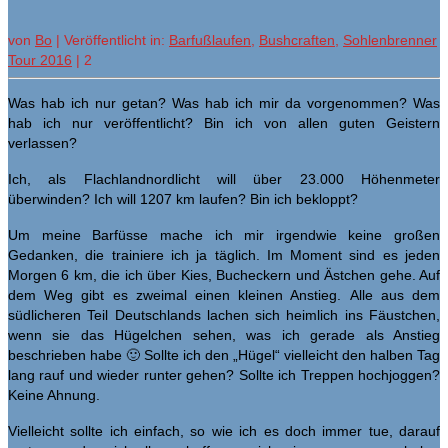
von
Bo
|
Veröffentlicht in:
Barfußlaufen
,
Bushcraften
,
Sohlenbrenner
Tour 2016
|
2
Was hab ich nur getan? Was hab ich mir da vorgenommen? Was
hab ich nur veröffentlicht? Bin ich von allen guten Geistern
verlassen?
Ich, als Flachlandnordlicht will über 23.000 Höhenmeter
überwinden? Ich will 1207 km laufen? Bin ich bekloppt?
Um meine Barfüsse mache ich mir irgendwie keine großen
Gedanken, die trainiere ich ja täglich. Im Moment sind es jeden
Morgen 6 km, die ich über Kies, Bucheckern und Ästchen gehe. Auf
dem Weg gibt es zweimal einen kleinen Anstieg. Alle aus dem
südlicheren Teil Deutschlands lachen sich heimlich ins Fäustchen,
wenn sie das Hügelchen sehen, was ich gerade als Anstieg
beschrieben habe 🙂 Sollte ich den „Hügel“ vielleicht den halben Tag
lang rauf und wieder runter gehen? Sollte ich Treppen hochjoggen?
Keine Ahnung.
Vielleicht sollte ich einfach, so wie ich es doch immer tue, darauf