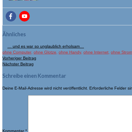
Ähnliches
… und es war so unglaublich erholsam…
ohne Computer
,
ohne Glotze
,
ohne Handy
,
ohne Internet
,
ohne Stro
Vorheriger Beitrag
Nächster Beitrag
Schreibe einen Kommentar
Deine E-Mail-Adresse wird nicht veröffentlicht.
Erforderliche Felder s
Kommentar
*