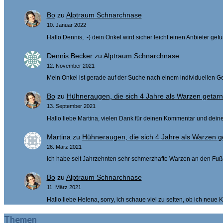
Bo
zu
Alptraum Schnarchnase
10. Januar 2022
Hallo Dennis, :-) dein Onkel wird sicher leicht einen Anbieter g
Dennis Becker
zu
Alptraum Schnarchnase
12. November 2021
Mein Onkel ist gerade auf der Suche nach einem individuellen Ge
Bo
zu
Hühneraugen, die sich 4 Jahre als Warzen getar
13. September 2021
Hallo liebe Martina, vielen Dank für deinen Kommentar und deine 
Martina
zu
Hühneraugen, die sich 4 Jahre als Warzen g
26. März 2021
Ich habe seit Jahrzehnten sehr schmerzhafte Warzen an den Fu
Bo
zu
Alptraum Schnarchnase
11. März 2021
Hallo liebe Helena, sorry, ich schaue viel zu selten, ob ich neue
Themen