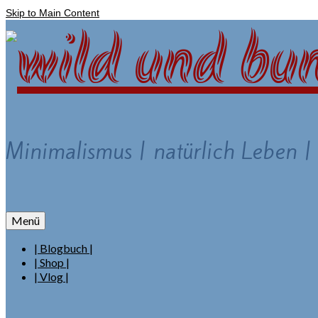
Skip to Main Content
Minimalismus | natürlich Leben |
Menü
| Blogbuch |
| Shop |
| Vlog |