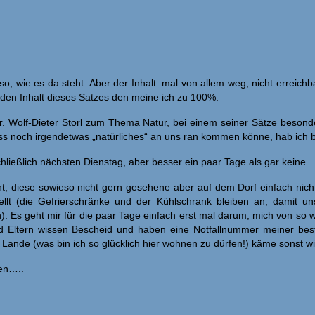
 so, wie es da steht. Aber der Inhalt: mal von allem weg, nicht errei
ll; den Inhalt dieses Satzes den meine ich zu 100%.
 Dr. Wolf-Dieter Storl zum Thema Natur, bei einem seiner Sätze besond
s noch irgendetwas „natürliches“ an uns ran kommen könne, hab ich be
hließlich nächsten Dienstag, aber besser ein paar Tage als gar keine.
t, diese sowieso nicht gern gesehene aber auf dem Dorf einfach nic
ellt (die Gefrierschränke und der Kühlschrank bleiben an, damit
). Es geht mir für die paar Tage einfach erst mal darum, mich von so 
und Eltern wissen Bescheid und haben eine Notfallnummer meiner be
ande (was bin ich so glücklich hier wohnen zu dürfen!) käme sonst wi
ten…..