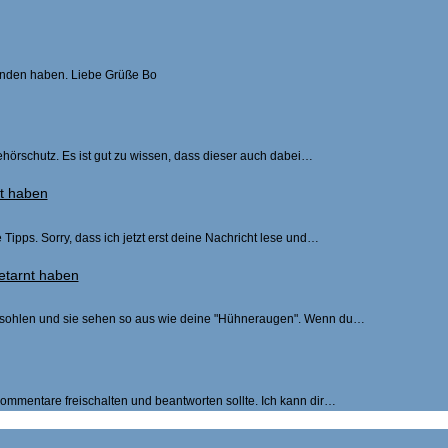
efunden haben. Liebe Grüße Bo
hörschutz. Es ist gut zu wissen, dass dieser auch dabei…
nt haben
Tipps. Sorry, dass ich jetzt erst deine Nachricht lese und…
etarnt haben
ßsohlen und sie sehen so aus wie deine "Hühneraugen". Wenn du…
 Kommentare freischalten und beantworten sollte. Ich kann dir…