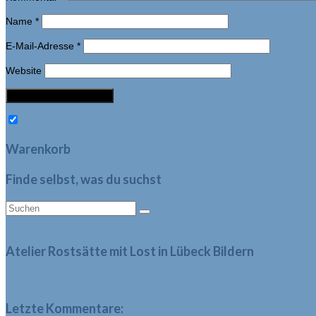
Name
*
E-Mail-Adresse
*
Website
Warenkorb
Finde selbst, was du suchst
Suche
nach:
Atelier Rostsätte mit Lost in Lübeck Bildern
Letzte Kommentare: