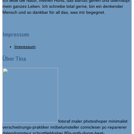
Ich liebe die Natur, meinen Hund, das Barfuß gehen und überhaupt
mein ganzes Leben. Ich schreibe total gerne, bin ein denkender
Mensch und so dankbar für all das, was mir begegnet.
Impressum
Impressum
Über Tina
fotoraf maler photoshoper minimalist
verschwörungs-praktiker möbelumsteller comicleser pc-reparierer
datendompteur schrottliebhaber 80s-goth-doom-beat-