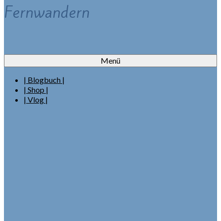
Fernwandern
Menü
| Blogbuch |
| Shop |
| Vlog |