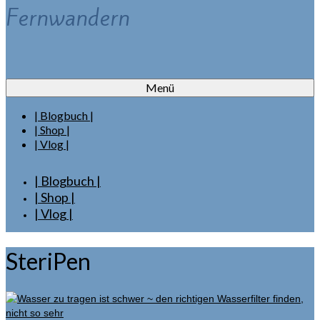
Fernwandern
Menü
| Blogbuch |
| Shop |
| Vlog |
| Blogbuch |
| Shop |
| Vlog |
SteriPen