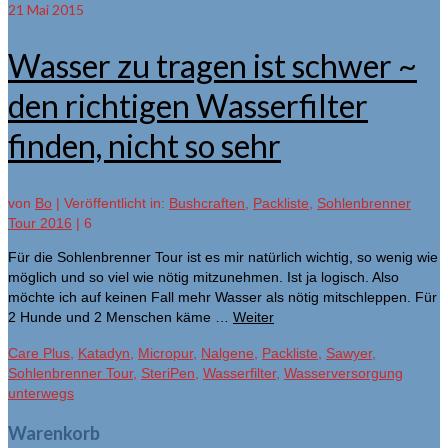
21
Mai 2015
Wasser zu tragen ist schwer ~
den richtigen Wasserfilter
finden, nicht so sehr
von
Bo
|
Veröffentlicht in:
Bushcraften
,
Packliste
,
Sohlenbrenner
Tour 2016
|
6
Für die Sohlenbrenner Tour ist es mir natürlich wichtig, so wenig wie
möglich und so viel wie nötig mitzunehmen. Ist ja logisch. Also
möchte ich auf keinen Fall mehr Wasser als nötig mitschleppen. Für
2 Hunde und 2 Menschen käme …
Weiter
Care Plus
,
Katadyn
,
Micropur
,
Nalgene
,
Packliste
,
Sawyer
,
Sohlenbrenner Tour
,
SteriPen
,
Wasserfilter
,
Wasserversorgung
unterwegs
Warenkorb