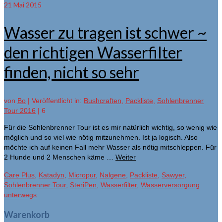
21
Mai 2015
Wasser zu tragen ist schwer ~
den richtigen Wasserfilter
finden, nicht so sehr
von
Bo
|
Veröffentlicht in:
Bushcraften
,
Packliste
,
Sohlenbrenner
Tour 2016
|
6
Für die Sohlenbrenner Tour ist es mir natürlich wichtig, so wenig wie
möglich und so viel wie nötig mitzunehmen. Ist ja logisch. Also
möchte ich auf keinen Fall mehr Wasser als nötig mitschleppen. Für
2 Hunde und 2 Menschen käme …
Weiter
Care Plus
,
Katadyn
,
Micropur
,
Nalgene
,
Packliste
,
Sawyer
,
Sohlenbrenner Tour
,
SteriPen
,
Wasserfilter
,
Wasserversorgung
unterwegs
Warenkorb