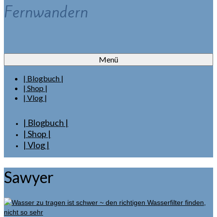
Fernwandern
Menü
| Blogbuch |
| Shop |
| Vlog |
| Blogbuch |
| Shop |
| Vlog |
Sawyer