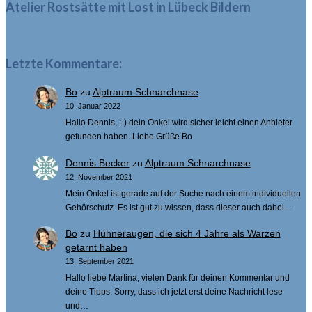
Atelier Rostsätte mit Lost in Lübeck Bildern
Letzte Kommentare:
Bo
zu
Alptraum Schnarchnase
10. Januar 2022
Hallo Dennis, :-) dein Onkel wird sicher leicht einen Anbieter
gefunden haben. Liebe Grüße Bo
Dennis Becker
zu
Alptraum Schnarchnase
12. November 2021
Mein Onkel ist gerade auf der Suche nach einem individuellen
Gehörschutz. Es ist gut zu wissen, dass dieser auch dabei…
Bo
zu
Hühneraugen, die sich 4 Jahre als Warzen
getarnt haben
13. September 2021
Hallo liebe Martina, vielen Dank für deinen Kommentar und
deine Tipps. Sorry, dass ich jetzt erst deine Nachricht lese
und…