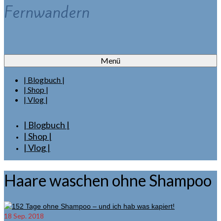
Fernwandern
Menü
| Blogbuch |
| Shop |
| Vlog |
| Blogbuch |
| Shop |
| Vlog |
Haare waschen ohne Shampoo
18
Sep. 2018