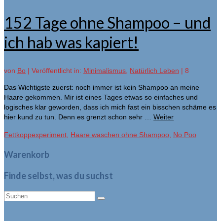
152 Tage ohne Shampoo – und
ich hab was kapiert!
von
Bo
|
Veröffentlicht in:
Minimalismus
,
Natürlich Leben
|
8
Das Wichtigste zuerst: noch immer ist kein Shampoo an meine
Haare gekommen. Mir ist eines Tages etwas so einfaches und
logisches klar geworden, dass ich mich fast ein bisschen schäme es
hier kund zu tun. Denn es grenzt schon sehr …
Weiter
Fettkoppexperiment
,
Haare waschen ohne Shampoo
,
No Poo
Warenkorb
Finde selbst, was du suchst
Suche
nach: