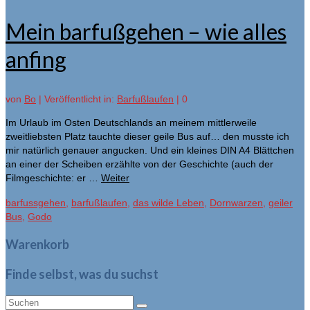
Mein barfußgehen – wie alles
anfing
von
Bo
|
Veröffentlicht in:
Barfußlaufen
|
0
Im Urlaub im Osten Deutschlands an meinem mittlerweile
zweitliebsten Platz tauchte dieser geile Bus auf… den musste ich
mir natürlich genauer angucken. Und ein kleines DIN A4 Blättchen
an einer der Scheiben erzählte von der Geschichte (auch der
Filmgeschichte: er …
Weiter
barfussgehen
,
barfußlaufen
,
das wilde Leben
,
Dornwarzen
,
geiler
Bus
,
Godo
Warenkorb
Finde selbst, was du suchst
Suche