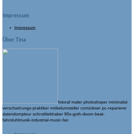
Impressum
Impressum
Über Tina
fotoraf maler photoshoper minimalist
verschwörungs-praktiker möbelumsteller comicleser pc-reparierer
datendompteur schrottliebhaber 80s-goth-doom-beat-
fahrstuhlmusik-industrial-music-fan