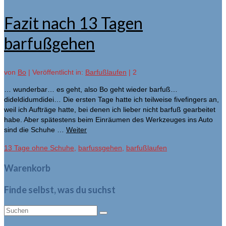
Fazit nach 13 Tagen
barfußgehen
von
Bo
|
Veröffentlicht in:
Barfußlaufen
|
2
… wunderbar… es geht, also Bo geht wieder barfuß…
dideldidumdidei… Die ersten Tage hatte ich teilweise fivefingers an,
weil ich Aufträge hatte, bei denen ich lieber nicht barfuß gearbeitet
habe. Aber spätestens beim Einräumen des Werkzeuges ins Auto
sind die Schuhe …
Weiter
13 Tage ohne Schuhe
,
barfussgehen
,
barfußlaufen
Warenkorb
Finde selbst, was du suchst
Suche
nach: