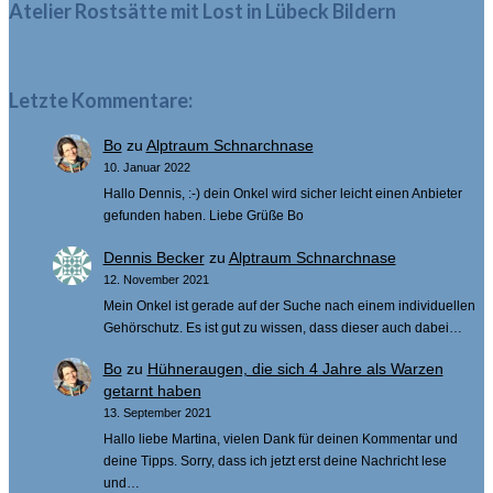
Atelier Rostsätte mit Lost in Lübeck Bildern
Letzte Kommentare:
Bo
zu
Alptraum Schnarchnase
10. Januar 2022
Hallo Dennis, :-) dein Onkel wird sicher leicht einen Anbieter
gefunden haben. Liebe Grüße Bo
Dennis Becker
zu
Alptraum Schnarchnase
12. November 2021
Mein Onkel ist gerade auf der Suche nach einem individuellen
Gehörschutz. Es ist gut zu wissen, dass dieser auch dabei…
Bo
zu
Hühneraugen, die sich 4 Jahre als Warzen
getarnt haben
13. September 2021
Hallo liebe Martina, vielen Dank für deinen Kommentar und
deine Tipps. Sorry, dass ich jetzt erst deine Nachricht lese
und…