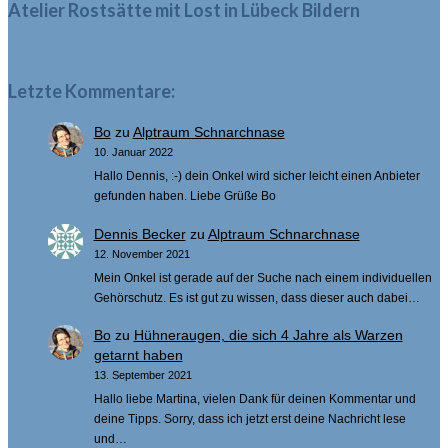
Atelier Rostsätte mit Lost in Lübeck Bildern
Letzte Kommentare:
Bo
zu
Alptraum Schnarchnase
10. Januar 2022
Hallo Dennis, :-) dein Onkel wird sicher leicht einen Anbieter
gefunden haben. Liebe Grüße Bo
Dennis Becker
zu
Alptraum Schnarchnase
12. November 2021
Mein Onkel ist gerade auf der Suche nach einem individuellen
Gehörschutz. Es ist gut zu wissen, dass dieser auch dabei…
Bo
zu
Hühneraugen, die sich 4 Jahre als Warzen
getarnt haben
13. September 2021
Hallo liebe Martina, vielen Dank für deinen Kommentar und
deine Tipps. Sorry, dass ich jetzt erst deine Nachricht lese
und…