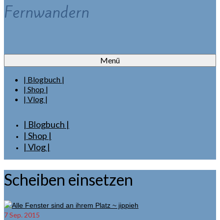
Fernwandern
Menü
| Blogbuch |
| Shop |
| Vlog |
| Blogbuch |
| Shop |
| Vlog |
Scheiben einsetzen
7
Sep. 2015