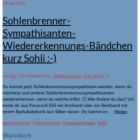
19
Juli 2015
Sohlenbrenner-
Sympathisanten-
Wiedererkennungs-Bändchen
kurz Sohli :-)
von
Bo
|
Veröffentlicht in:
Sohlenbrenner Tour 2016
|
5
Du kannst jetzt Sohlenbrennertoursympathisant werden, wenn du
möchtest und andere Sohlenbrennertoursympathisanten
wiedererkennen, wenn du welche triffst. 🙂 Wie findest du das? Ich
knote dir aus Paracord 550 ein Armband oder ein Beinband mit
einem Barfußabdruck aus Silber daran. Du kannst es …
Weiter
Armbändchen
,
Fußbändchen
,
Paracordbänder
,
Sohli
Warenkorb