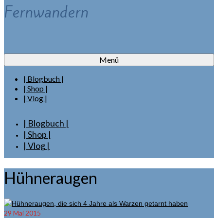
Fernwandern
Menü
| Blogbuch |
| Shop |
| Vlog |
| Blogbuch |
| Shop |
| Vlog |
Hühneraugen
29
Mai 2015