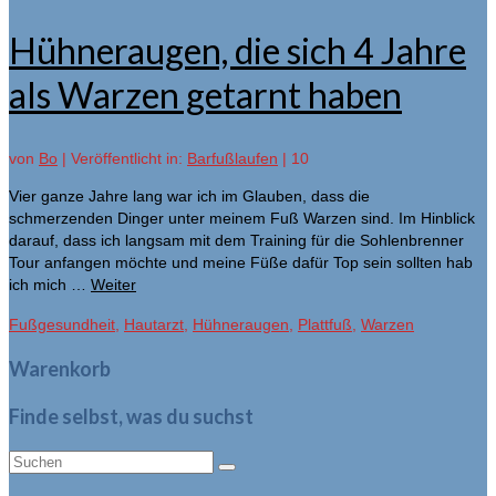
Hühneraugen, die sich 4 Jahre
als Warzen getarnt haben
von
Bo
|
Veröffentlicht in:
Barfußlaufen
|
10
Vier ganze Jahre lang war ich im Glauben, dass die
schmerzenden Dinger unter meinem Fuß Warzen sind. Im Hinblick
darauf, dass ich langsam mit dem Training für die Sohlenbrenner
Tour anfangen möchte und meine Füße dafür Top sein sollten hab
ich mich …
Weiter
Fußgesundheit
,
Hautarzt
,
Hühneraugen
,
Plattfuß
,
Warzen
Warenkorb
Finde selbst, was du suchst
Suche
nach: