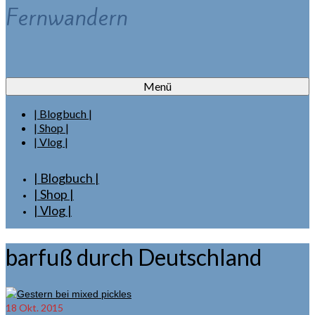
Fernwandern
Menü
| Blogbuch |
| Shop |
| Vlog |
| Blogbuch |
| Shop |
| Vlog |
barfuß durch Deutschland
18
Okt. 2015