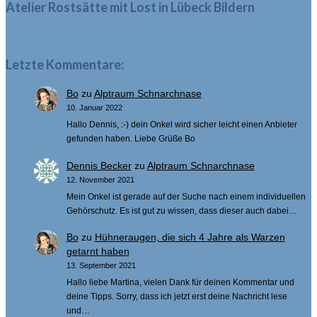
Atelier Rostsätte mit Lost in Lübeck Bildern
Letzte Kommentare:
Bo
zu
Alptraum Schnarchnase
10. Januar 2022
Hallo Dennis, :-) dein Onkel wird sicher leicht einen Anbieter
gefunden haben. Liebe Grüße Bo
Dennis Becker
zu
Alptraum Schnarchnase
12. November 2021
Mein Onkel ist gerade auf der Suche nach einem individuellen
Gehörschutz. Es ist gut zu wissen, dass dieser auch dabei…
Bo
zu
Hühneraugen, die sich 4 Jahre als Warzen
getarnt haben
13. September 2021
Hallo liebe Martina, vielen Dank für deinen Kommentar und
deine Tipps. Sorry, dass ich jetzt erst deine Nachricht lese
und…