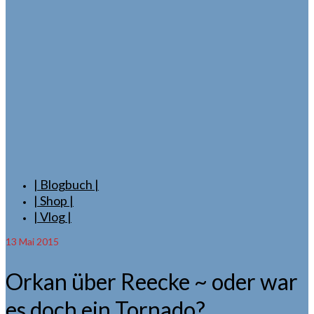
| Blogbuch |
| Shop |
| Vlog |
13
Mai 2015
Orkan über Reecke ~ oder war
es doch ein Tornado?