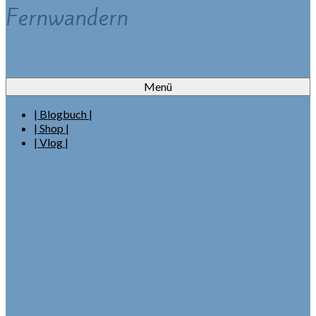
Fernwandern
Menü
| Blogbuch |
| Shop |
| Vlog |