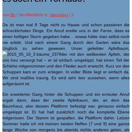
von
Bo
|
Veröffentlicht in:
Upcycling
|
2
Da ist man mal 8 Tage nicht zu Hause und schon passieren die
schrecklichsten Dinge. Ein Anruf ereilte uns in der Ferne, dass es
einen heftigen Sturm gegeben habe… sowas hätte man selbst noch
nie erlebt. Und nach einem Gang durch den Garten wäre das
Unglück zu sehen gewesen. Unser geliebter Apfelbaum,
der mit den weltbesten Äpfeln, der
uns treu versorgt hat ~ er ist einfach umgekippt, hat einen Teil der
Schlehe mitgenommen und den Flieder auch erwischt. Kurz vor den
Schuppen kam er zum erliegen. In voller Blüte liegt er einfach da.
Wir sind maßlos traurig. Es wird sehr leer aussehen, wenn alles
aufgeräumt ist.
Ein erweiterter Gang hinter die Schuppen und ein erneuter Anruf
ergab dann, dass der zweite Apfelbaum, der, an dem das
Baumhaus, also dessen Plattform befestigt war, genauso einfach
umgekippt ist. Er hat halt zusätzlich noch die komplette Ebene
mitgerissen. Der Stamm ist gespalten, die Plattform dahin. Letzen
Sommer hatte ich mit meinen beiden Neffen (7 und 9) eine ganze
lange Woche von morgens bis abends nichts anderes getan, als