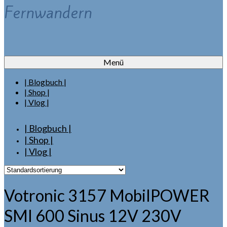
Fernwandern
Menü
| Blogbuch |
| Shop |
| Vlog |
| Blogbuch |
| Shop |
| Vlog |
Votronic 3157 MobilPOWER
SMI 600 Sinus 12V 230V