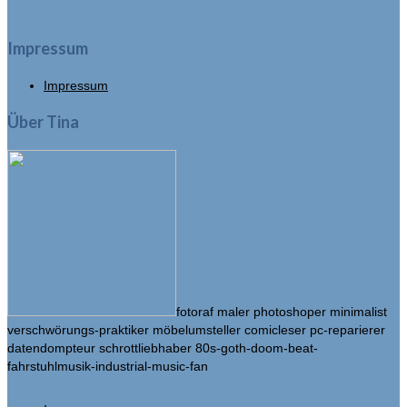
Impressum
Impressum
Über Tina
fotoraf maler photoshoper minimalist
verschwörungs-praktiker möbelumsteller comicleser pc-reparierer
datendompteur schrottliebhaber 80s-goth-doom-beat-
fahrstuhlmusik-industrial-music-fan