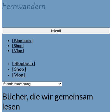
Fernwandern
Menü
| Blogbuch |
| Shop |
| Vlog |
| Blogbuch |
| Shop |
| Vlog |
Bücher, die wir gemeinsam
lesen