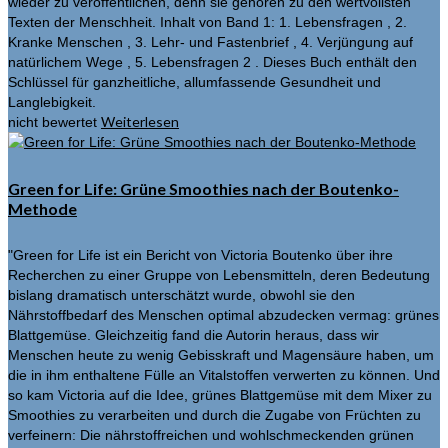
wieder zu veröffentlichen, denn sie gehören zu den wertvollsten
Texten der Menschheit. Inhalt von Band 1: 1. Lebensfragen , 2.
Kranke Menschen , 3. Lehr- und Fastenbrief , 4. Verjüngung auf
natürlichem Wege , 5. Lebensfragen 2 . Dieses Buch enthält den
Schlüssel für ganzheitliche, allumfassende Gesundheit und
Langlebigkeit.
Weiterlesen
nicht bewertet
Green for Life: Grüne Smoothies nach der Boutenko-
Methode
"Green for Life ist ein Bericht von Victoria Boutenko über ihre
Recherchen zu einer Gruppe von Lebensmitteln, deren Bedeutung
bislang dramatisch unterschätzt wurde, obwohl sie den
Nährstoffbedarf des Menschen optimal abzudecken vermag: grünes
Blattgemüse. Gleichzeitig fand die Autorin heraus, dass wir
Menschen heute zu wenig Gebisskraft und Magensäure haben, um
die in ihm enthaltene Fülle an Vitalstoffen verwerten zu können. Und
so kam Victoria auf die Idee, grünes Blattgemüse mit dem Mixer zu
Smoothies zu verarbeiten und durch die Zugabe von Früchten zu
verfeinern: Die nährstoff­reichen und wohlschmeckenden grünen