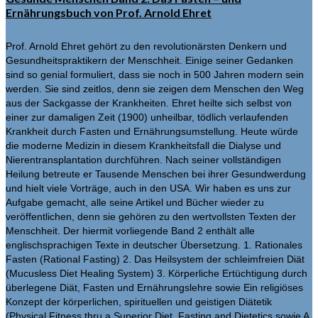
Ernährungsbuch von Prof. Arnold Ehret
Prof. Arnold Ehret gehört zu den revolutionärsten Denkern und
Gesundheitspraktikern der Menschheit. Einige seiner Gedanken
sind so genial formuliert, dass sie noch in 500 Jahren modern sein
werden. Sie sind zeitlos, denn sie zeigen dem Menschen den Weg
aus der Sackgasse der Krankheiten. Ehret heilte sich selbst von
einer zur damaligen Zeit (1900) unheilbar, tödlich verlaufenden
Krankheit durch Fasten und Ernährungsumstellung. Heute würde
die moderne Medizin in diesem Krankheitsfall die Dialyse und
Nierentransplantation durchführen. Nach seiner vollständigen
Heilung betreute er Tausende Menschen bei ihrer Gesundwerdung
und hielt viele Vorträge, auch in den USA. Wir haben es uns zur
Aufgabe gemacht, alle seine Artikel und Bücher wieder zu
veröffentlichen, denn sie gehören zu den wertvollsten Texten der
Menschheit. Der hiermit vorliegende Band 2 enthält alle
englischsprachigen Texte in deutscher Übersetzung. 1. Rationales
Fasten (Rational Fasting) 2. Das Heilsystem der schleimfreien Diät
(Mucusless Diet Healing System) 3. Körperliche Ertüchtigung durch
überlegene Diät, Fasten und Ernährungslehre sowie Ein religiöses
Konzept der körperlichen, spirituellen und geistigen Diätetik
(Physical Fitness thru a Superior Diet, Fasting and Dietetics sowie A